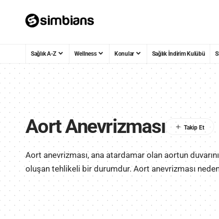
Sağlık A-Z
Wellness
Konular
Sağlık İndirim Kulübü
S
Aort Anevrizması
Aort anevrizması, ana atardamar olan aortun duvarını
oluşan tehlikeli bir durumdur. Aort anevrizması nedenl