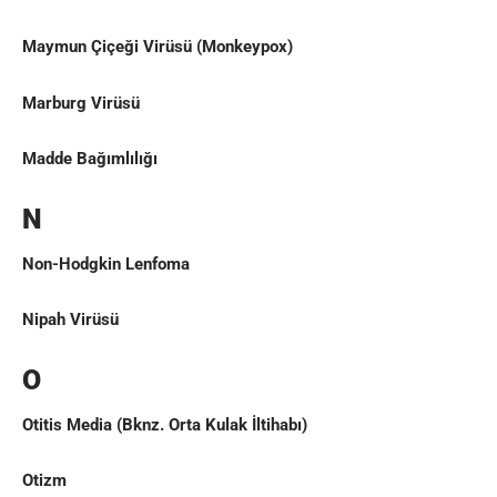
Maymun Çiçeği Virüsü (Monkeypox)
Marburg Virüsü
Madde Bağımlılığı
N
Non-Hodgkin Lenfoma
Nipah Virüsü
O
Otitis Media
(Bknz.
Orta Kulak İltihabı
)
Otizm