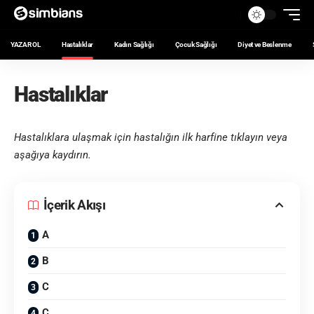
YAZAR OL
Hastalıklar
Kadın Sağlığı
Çocuk Sağlığı
Diyet ve Beslenme
Hastalıklar
Hastalıklara ulaşmak için hastalığın ilk harfine tıklayın veya
aşağıya kaydırın.
İçerik Akışı
A
B
C
Ç