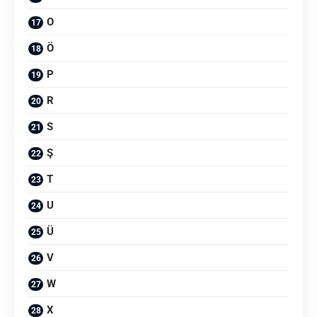
O
Ö
P
R
S
Ş
T
U
Ü
V
W
X