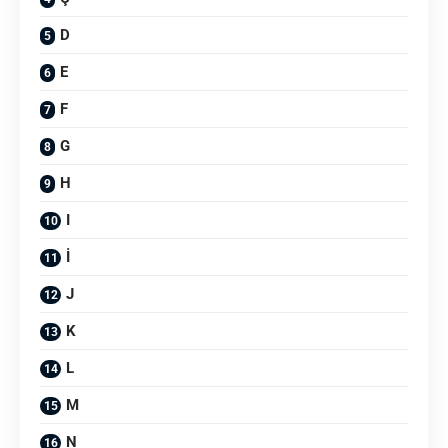
D
E
F
G
H
I
İ
J
K
L
M
N