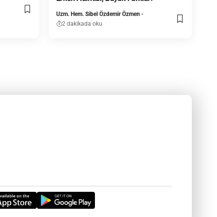
Uzm. Hem. Sibel Özdemir Özmen
2 dakikada oku