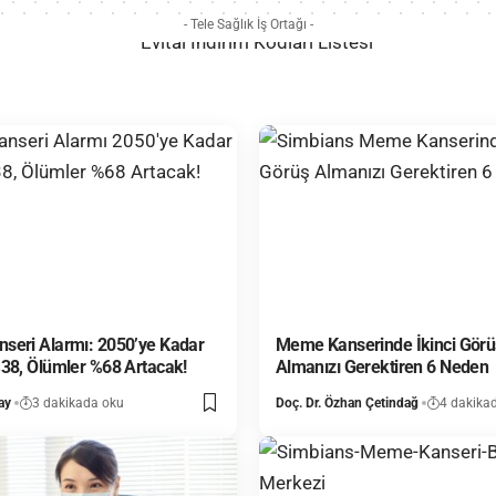
- Tele Sağlık İş Ortağı -
seri Alarmı: 2050’ye Kadar
Meme Kanserinde İkinci Görü
38, Ölümler %68 Artacak!
Almanızı Gerektiren 6 Neden
ay
3 dakikada oku
Doç. Dr. Özhan Çetindağ
4 dakika