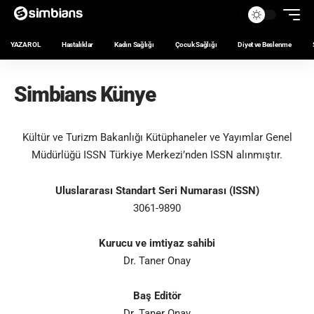
YAZAR OL
Hastalıklar
Kadın Sağlığı
Çocuk Sağlığı
Diyet ve Beslenme
Simbians Künye
Kültür ve Turizm Bakanlığı Kütüphaneler ve Yayımlar Genel
Müdürlüğü ISSN Türkiye Merkezi’nden ISSN alınmıştır
.
Uluslararası Standart Seri Numarası (ISSN)
3061-9890
Kurucu ve imtiyaz sahibi
Dr. Taner Onay
Baş Editör
Dr. Taner Onay