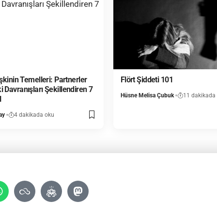
işkinin Temelleri: Partnerler
Flört Şiddeti 101
 Davranışları Şekillendiren 7
Hüsne Melisa Çubuk
11 dakikada
l
ay
4 dakikada oku