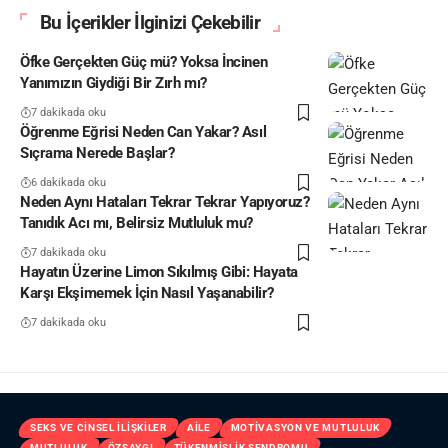
Bu İçerikler İlginizi Çekebilir
Öfke Gerçekten Güç mü? Yoksa İncinen
Yanımızın Giydiği Bir Zırh mı?
7 dakikada oku
Öğrenme Eğrisi Neden Can Yakar? Asıl
Sıçrama Nerede Başlar?
6 dakikada oku
Neden Aynı Hataları Tekrar Tekrar Yapıyoruz?
Tanıdık Acı mı, Belirsiz Mutluluk mu?
7 dakikada oku
Hayatın Üzerine Limon Sıkılmış Gibi: Hayata
Karşı Ekşimemek İçin Nasıl Yaşanabilir?
7 dakikada oku
SEKS VE CINSEL İLIŞKILER
AILE
MOTIVASYON VE MUTLULUK
MUTLULUK
ÖZSAYGI
TÜKENMIŞLIK SENDROMU