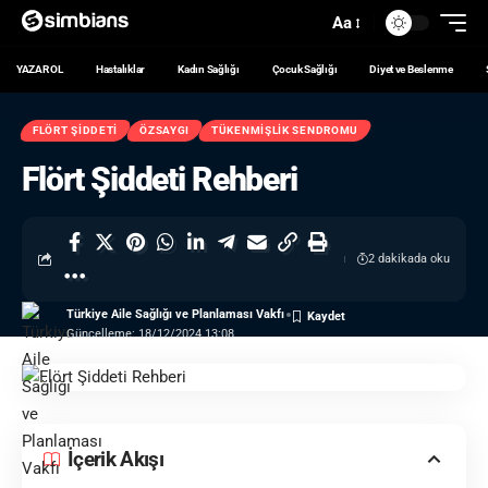
Aa
YAZAR OL
Hastalıklar
Kadın Sağlığı
Çocuk Sağlığı
Diyet ve Beslenme
FLÖRT ŞIDDETI
ÖZSAYGI
TÜKENMIŞLIK SENDROMU
Flört Şiddeti Rehberi
2 dakikada oku
Türkiye Aile Sağlığı ve Planlaması Vakfı
Güncelleme: 18/12/2024 13:08
İçerik Akışı