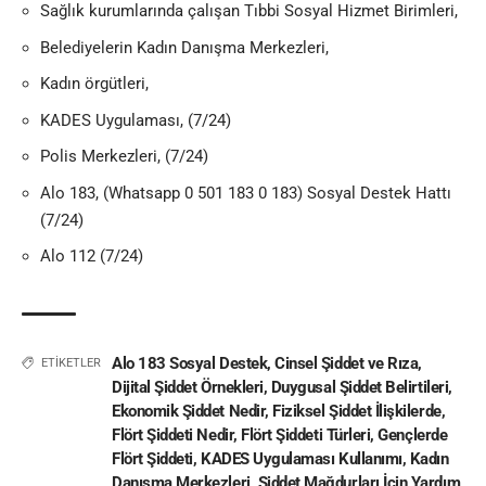
Sağlık kurumlarında çalışan Tıbbi Sosyal Hizmet Birimleri,
Belediyelerin Kadın Danışma Merkezleri,
Kadın örgütleri,
KADES Uygulaması, (7/24)
Polis Merkezleri, (7/24)
Alo 183, (Whatsapp 0 501 183 0 183) Sosyal Destek Hattı
(7/24)
Alo 112 (7/24)
Alo 183 Sosyal Destek
,
Cinsel Şiddet ve Rıza
,
ETİKETLER
Dijital Şiddet Örnekleri
,
Duygusal Şiddet Belirtileri
,
Ekonomik Şiddet Nedir
,
Fiziksel Şiddet İlişkilerde
,
Flört Şiddeti Nedir
,
Flört Şiddeti Türleri
,
Gençlerde
Flört Şiddeti
,
KADES Uygulaması Kullanımı
,
Kadın
Danışma Merkezleri
,
Şiddet Mağdurları İçin Yardım
,