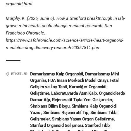
organoid.html
Murphy, K. (2025, June 6). How a Stanford breakthrough in lab-
grown mini-hearts could change medical research. San
Francisco Chronicle.
https://www.sfchronicle.com/science/article/heart-organoid-
medicine-drug-discovery-research-20357811.php
Damarlaşmış Kalp Organoidi
,
Damarlaşmış Mini
ETİKETLER
Organlar
,
FDA İnsan Merkezli Model Onayı
,
Fetal
Gelişim ve İlaç Testi
,
Karaciğer Organoidi
Geliştirme
,
Laboratuvarda Atan Kalp
,
Organoidlerde
Damar Ağı
,
Rejeneratif Tıpta Yeni Gelişmeler
,
Simbians Bilim Blogu
,
Simbians Kalp Organoidi
Yazısı
,
Simbians Rejeneratif Tıp
,
Simbians Tıbbi
Gelişmeler
,
Simbians Yapay Organ Geliştirme
,
Stanford Organoid Gelişmesi
,
Stanford Tıbbi