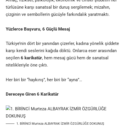
Amaç, fiziksel, psikolojik, ekonomik ve cinsel şiddetin her
türlüsüne karşı sanatsal bir duruş sergilemek; mizahın,
çizginin ve sembollerin gücüyle farkındalık yaratmaktı.
Yüzlerce Başvuru, 6 Güçlü Mesaj
Türkiye’nin dört bir yanından çizerler,
kadın
a yönelik şiddete
karşı kendi seslerini kağıda döktü. Onlarca eser arasından
seçilen
6 karikatür
, hem mesaj gücü hem de sanatsal
nitelikleriyle öne çıktı.
Her biri bir “haykırış”, her biri bir “ayna”…
Dereceye Giren 6 Karikatür
1. BİRİNCİ Murteza ALBAYRAK İZMİR ÖZGÜRLÜĞE DOKUNUŞ