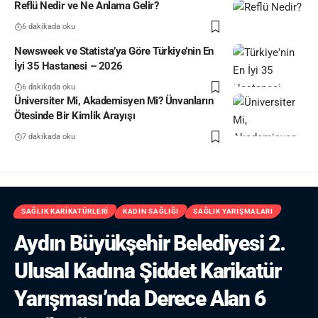
Reflü Nedir ve Ne Anlama Gelir?
6 dakikada oku
Newsweek ve Statista’ya Göre Türkiye’nin En
İyi 35 Hastanesi – 2026
6 dakikada oku
Üniversiter Mi, Akademisyen Mi? Ünvanların
Ötesinde Bir Kimlik Arayışı
7 dakikada oku
SAĞLIK KARIKATÜRLERI
KADIN SAĞLIĞI
SAĞLIK YARIŞMALARI
Aydın Büyükşehir Belediyesi 2.
Ulusal Kadına Şiddet Karikatür
Yarışması’nda Derece Alan 6