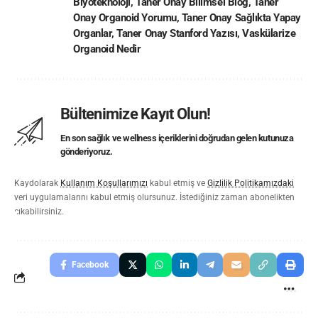
Biyoteknoloji
,
Taner Onay Bilimsel Blog
,
Taner
Onay Organoid Yorumu
,
Taner Onay Sağlıkta Yapay
Organlar
,
Taner Onay Stanford Yazısı
,
Vaskülarize
Organoid Nedir
Bültenimize Kayıt Olun!
En son sağlık ve wellness içeriklerini doğrudan gelen kutunuza
gönderiyoruz.
Kaydolarak
Kullanım Koşullarımızı
kabul etmiş ve
Gizlilik Politikamızdaki
veri uygulamalarını kabul etmiş olursunuz. İstediğiniz zaman abonelikten
çıkabilirsiniz.
Facebook