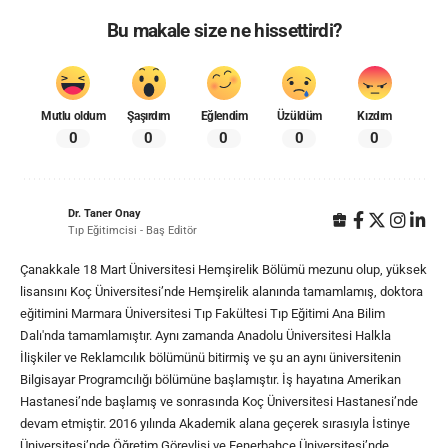
Bu makale size ne hissettirdi?
Mutlu oldum
Şaşırdım
Eğlendim
Üzüldüm
Kızdım
0
0
0
0
0
Dr. Taner Onay
Tıp Eğitimcisi - Baş Editör
Çanakkale 18 Mart Üniversitesi Hemşirelik Bölümü mezunu olup, yüksek
lisansını Koç Üniversitesi’nde Hemşirelik alanında tamamlamış, doktora
eğitimini Marmara Üniversitesi Tıp Fakültesi Tıp Eğitimi Ana Bilim
Dalı'nda tamamlamıştır. Aynı zamanda Anadolu Üniversitesi Halkla
İlişkiler ve Reklamcılık bölümünü bitirmiş ve şu an aynı üniversitenin
Bilgisayar Programcılığı bölümüne başlamıştır. İş hayatına Amerikan
Hastanesi’nde başlamış ve sonrasında Koç Üniversitesi Hastanesi’nde
devam etmiştir. 2016 yılında Akademik alana geçerek sırasıyla İstinye
Üniversitesi’nde Öğretim Görevlisi ve Fenerbahçe Üniversitesi’nde