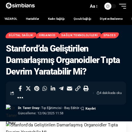
Aa
YAZAR OL
Hastalıklar
Kadın Sağlığı
Çocuk Sağlığı
Diyet ve Beslenme
DIJITAL SAĞLIK
ORGANOID
SAĞLIK TEKNOLOJILERI
SPACES
Stanford’da Geliştirilen
Damarlaşmış Organoidler Tıpta
Devrim Yaratabilir Mi?
4 dakikada oku
Dr. Taner Onay
- Tıp Eğitimcisi - Baş Editör
Güncelleme: 12/06/2025 11:58