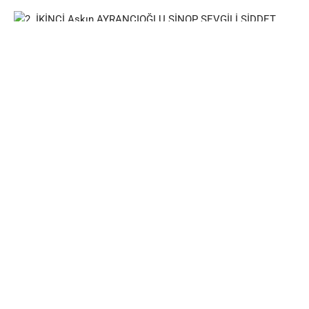
2. İKİNCİ Aşkın AYRANCIOĞLU SİNOP SEVGİLİ ŞİDDET
3. ÜÇÜNCÜ Kürşat ZAMAN ANTALYA MAHLUK
MANSİYON Cemalettin GÜZELOĞLU İZMİR KIRMIZI HALI
MANSİYON Mümin BAYRAM BURSA AYAĞA BASMA
MANSİYON Hümeyra EROL ESKİŞEHİR GÖLGE OYUNU
Toplumsal Değişim İçin Sanata Alan Açmak
Bu yarışma sadece bir ödül töreni değil; aynı zamanda bir