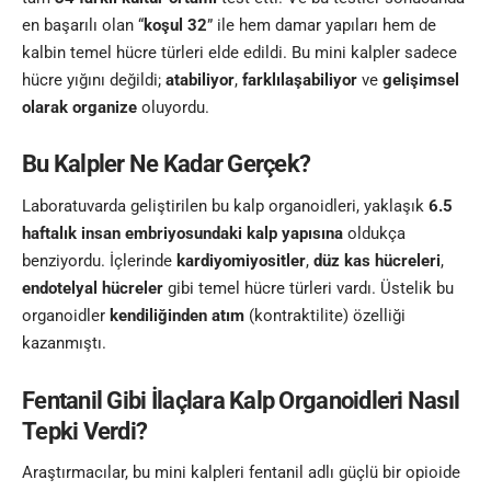
en başarılı olan “
koşul 32
” ile hem damar yapıları hem de
kalbin temel hücre türleri elde edildi. Bu mini kalpler sadece
hücre yığını değildi;
atabiliyor
,
farklılaşabiliyor
ve
gelişimsel
olarak organize
oluyordu.
Bu Kalpler Ne Kadar Gerçek?
Laboratuvarda geliştirilen bu kalp organoidleri, yaklaşık
6.5
haftalık insan embriyosundaki kalp yapısına
oldukça
benziyordu. İçlerinde
kardiyomiyositler
,
düz kas hücreleri
,
endotelyal hücreler
gibi temel hücre türleri vardı. Üstelik bu
organoidler
kendiliğinden atım
(kontraktilite) özelliği
kazanmıştı.
Fentanil Gibi İlaçlara Kalp Organoidleri Nasıl
Tepki Verdi?
Araştırmacılar, bu mini kalpleri fentanil adlı güçlü bir opioide