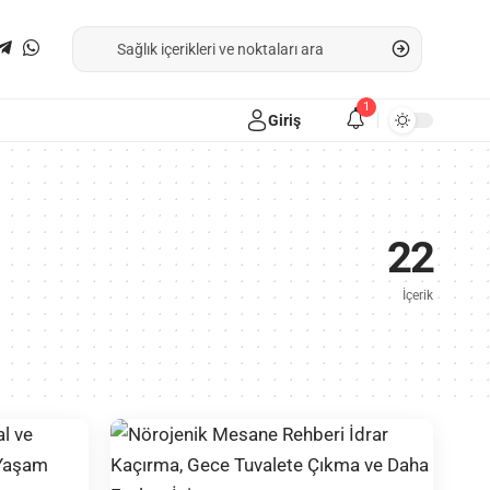
1
Giriş
22
İçerik