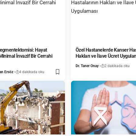
Segmentektomisi: Hayat
Özel Hastanelerde Kanser Has
inimal İnvazif Bir Cerrahi
Hakları ve İlave Ücret Uygula
Dr. Taner Onay
2 dakikada oku
an Ersöz
4 dakikada oku