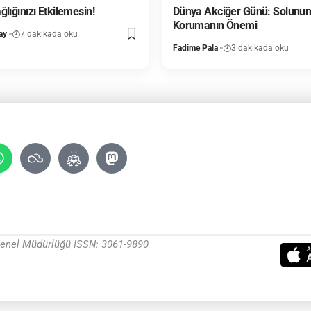
lığınızı Etkilemesin!
Dünya Akciğer Günü: Solunum
Korumanın Önemi
ay
7 dakikada oku
Fadime Pala
3 dakikada oku
 Genel Müdürlüğü ISSN: 3061-9890