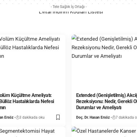
- Tele Sağlık İş Ortağı -
olüm Küçültme Ameliyatı:
Extended (Genişletilmiş) Akci
üllöz Hastalıklarda Nefesi
Rezeksiyonu: Nedir, Gerekli 
nın
Durumlar ve Ameliyatı
an Ersöz
3 dakikada oku
Doç. Dr. Hasan Ersöz
7 dakikada 