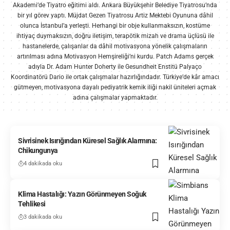
Akademi’de Tiyatro eğitimi aldı. Ankara Büyükşehir Belediye Tiyatrosu’nda
bir yıl görev yaptı. Müjdat Gezen Tiyatrosu Artiz Mektebi Oyununa dâhil
olunca İstanbul’a yerleşti. Herhangi bir obje kullanmaksızın, kostüme
ihtiyaç duymaksızın, doğru iletişim, terapötik mizah ve drama üçlüsü ile
hastanelerde, çalışanlar da dâhil motivasyona yönelik çalışmaların
artırılması adına Motivasyon Hemşireliği’ni kurdu. Patch Adams gerçek
adıyla Dr. Adam Hunter Doherty ile Gesundheit Enstitü Palyaço
Koordinatörü Dario ile ortak çalışmalar hazırlığındadır. Türkiye’de kâr amacı
gütmeyen, motivasyona dayalı pediyatrik kemik iliği nakil üniteleri açmak
adına çalışmalar yapmaktadır.
Sivrisinek Isırığından Küresel Sağlık Alarmına:
Chikungunya
4 dakikada oku
Klima Hastalığı: Yazın Görünmeyen Soğuk
Tehlikesi
3 dakikada oku