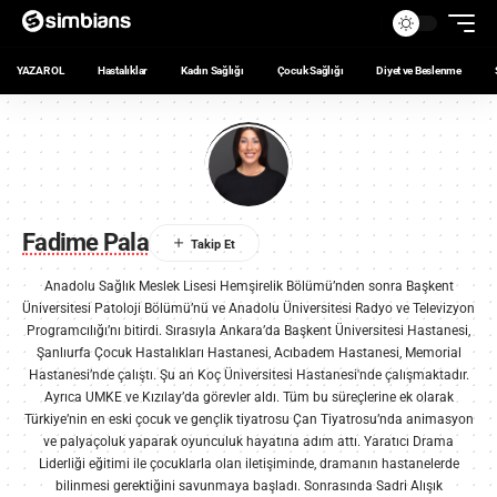
YAZAR OL
Hastalıklar
Kadın Sağlığı
Çocuk Sağlığı
Diyet ve Beslenme
Fadime Pala
Anadolu Sağlık Meslek Lisesi Hemşirelik Bölümü’nden sonra Başkent
Üniversitesi Patoloji Bölümü’nü ve Anadolu Üniversitesi Radyo ve Televizyon
Programcılığı’nı bitirdi. Sırasıyla Ankara’da Başkent Üniversitesi Hastanesi,
Şanlıurfa Çocuk Hastalıkları Hastanesi, Acıbadem Hastanesi, Memorial
Hastanesi’nde çalıştı. Şu an Koç Üniversitesi Hastanesi'nde çalışmaktadır.
Ayrıca UMKE ve Kızılay’da görevler aldı. Tüm bu süreçlerine ek olarak
Türkiye’nin en eski çocuk ve gençlik tiyatrosu Çan Tiyatrosu’nda animasyon
ve palyaçoluk yaparak oyunculuk hayatına adım attı. Yaratıcı Drama
Liderliği eğitimi ile çocuklarla olan iletişiminde, dramanın hastanelerde
bilinmesi gerektiğini savunmaya başladı. Sonrasında Sadri Alışık