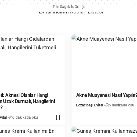
- Tele Sağlık İş Ortağı -
ti: Aknesi Olanlar Hangi
Akne Muayenesi Nasıl Yapılır
n Uzak Durmalı, Hangilerini
Eczacıbaşı Evital
5 dakikada oku
i?
vital
6 dakikada oku