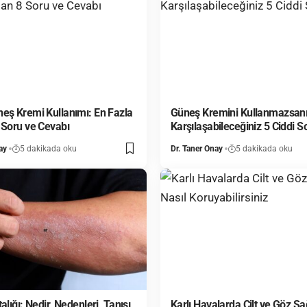
eş Kremi Kullanımı: En Fazla
Güneş Kremini Kullanmazsan
 Soru ve Cevabı
Karşılaşabileceğiniz 5 Ciddi S
ay
5 dakikada oku
Dr. Taner Onay
5 dakikada oku
alığı: Nedir, Nedenleri, Tanısı
Karlı Havalarda Cilt ve Göz Sağ