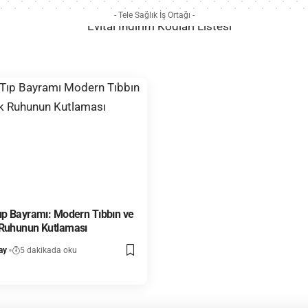
- Tele Sağlık İş Ortağı -
ıp Bayramı: Modern Tıbbın ve
 Ruhunun Kutlaması
ay
5 dakikada oku