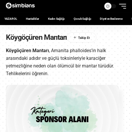
YAZAR OL
Hastalıklar
Kadın Sağlığı
Çocuk Sağlığı
Diyet ve Beslenme
Köygöçüren Mantarı
Köygöçüren Mantarı
, Amanita phalloides’in halk
arasındaki adıdır ve güçlü toksinleriyle karaciğer
yetmezliğine neden olan ölümcül bir mantar türüdür.
Tehlikelerini öğrenin.