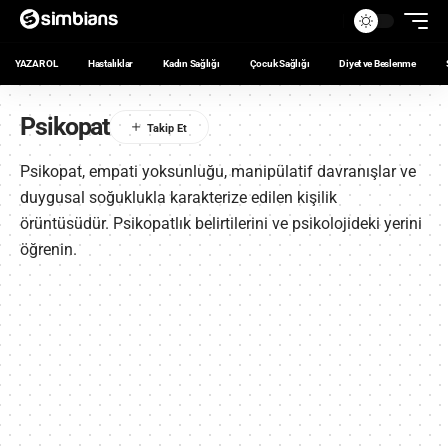
YAZAR OL
Hastalıklar
Kadın Sağlığı
Çocuk Sağlığı
Diyet ve Beslenme
Psikopat
Psikopat, empati yoksunluğu, manipülatif davranışlar ve
duygusal soğuklukla karakterize edilen kişilik
örüntüsüdür. Psikopatlık belirtilerini ve psikolojideki yerini
öğrenin.