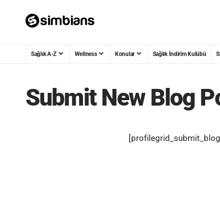
Sağlık A-Z
Wellness
Konular
Sağlık İndirim Kulübü
S
Submit New Blog P
[profilegrid_submit_blog