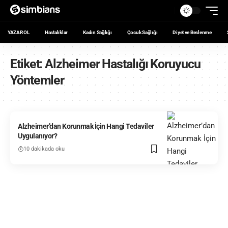
YAZAR OL
Hastalıklar
Kadın Sağlığı
Çocuk Sağlığı
Diyet ve Beslenme
Etiket:
Alzheimer Hastalığı Koruyucu
Yöntemler
Alzheimer’dan Korunmak İçin Hangi Tedaviler
Uygulanıyor?
10 dakikada oku