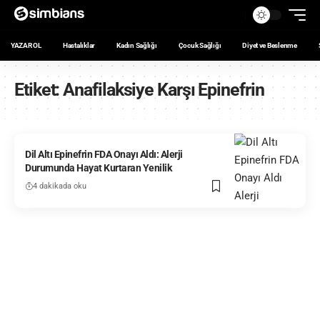
YAZAR OL
Hastalıklar
Kadın Sağlığı
Çocuk Sağlığı
Diyet ve Beslenme
Etiket:
Anafilaksiye Karşı Epinefrin
Dil Altı Epinefrin FDA Onayı Aldı: Alerji
Durumunda Hayat Kurtaran Yenilik
4 dakikada oku