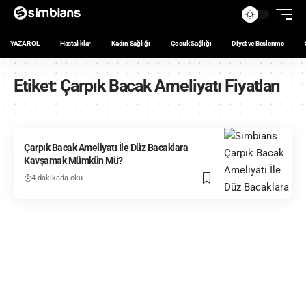
YAZAR OL
Hastalıklar
Kadın Sağlığı
Çocuk Sağlığı
Diyet ve Beslenme
Etiket:
Çarpık Bacak Ameliyatı Fiyatları
Çarpık Bacak Ameliyatı İle Düz Bacaklara
Kavşamak Mümkün Mü?
4 dakikada oku