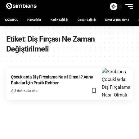
YAZAR OL
Hastalıklar
Kadın Sağlığı
Çocuk Sağlığı
Diyet ve Beslenme
Etiket:
Diş Fırçası Ne Zaman
Değiştirilmeli
Çocuklarda Diş Fırçalama Nasıl Olmalı? Anne
Babalar İçin Pratik Rehber
3 dakikada oku