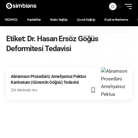
YAZAR OL
Hastalıklar
Kadın Sağlığı
Çocuk Sağlığı
Diyet ve Beslenme
Etiket:
Dr. Hasan Ersöz Göğüs
Deformitesi Tedavisi
Abramson Prosedürü: Ameliyatsız Pektus
Karinatum (Güvercin Göğsü) Tedavisi
4 dakikada oku