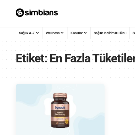
Sağlık A-Z
Wellness
Konular
Sağlık İndirim Kulübü
S
Etiket:
En Fazla Tüketile