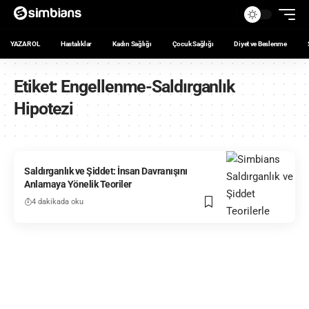
YAZAR OL
Hastalıklar
Kadın Sağlığı
Çocuk Sağlığı
Diyet ve Beslenme
Etiket:
Engellenme-Saldırganlık
Hipotezi
Saldırganlık ve Şiddet: İnsan Davranışını
Anlamaya Yönelik Teoriler
4 dakikada oku