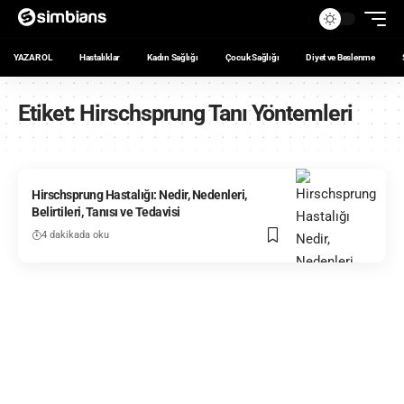
YAZAR OL
Hastalıklar
Kadın Sağlığı
Çocuk Sağlığı
Diyet ve Beslenme
Etiket:
Hirschsprung Tanı Yöntemleri
Hirschsprung Hastalığı: Nedir, Nedenleri,
Belirtileri, Tanısı ve Tedavisi
4 dakikada oku