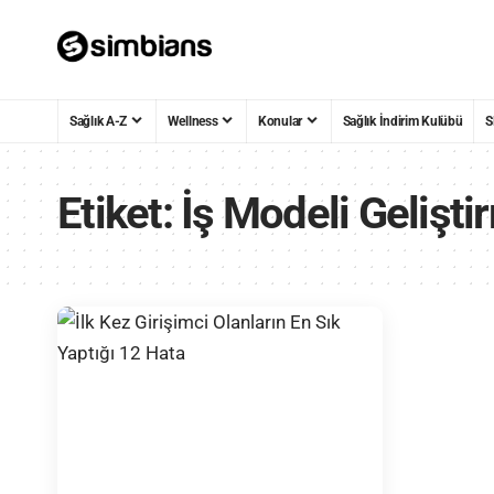
Sağlık A-Z
Wellness
Konular
Sağlık İndirim Kulübü
S
Etiket:
İş Modeli Geliştir