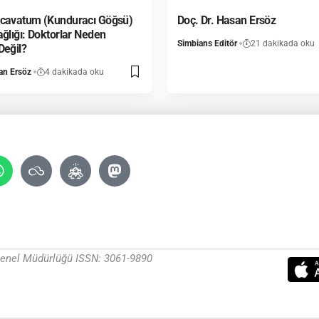
xcavatum (Kunduracı Göğsü)
Doç. Dr. Hasan Ersöz
ağlığı: Doktorlar Neden
Simbians Editör
21 dakikada oku
Değil?
an Ersöz
4 dakikada oku
 Genel Müdürlüğü ISSN: 3061-9890