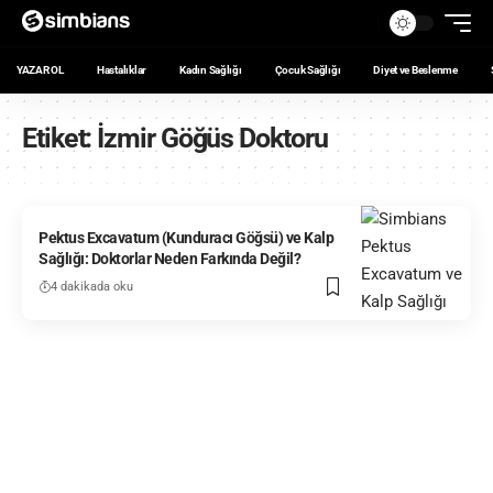
YAZAR OL
Hastalıklar
Kadın Sağlığı
Çocuk Sağlığı
Diyet ve Beslenme
Etiket:
İzmir Göğüs Doktoru
Pektus Excavatum (Kunduracı Göğsü) ve Kalp
Sağlığı: Doktorlar Neden Farkında Değil?
4 dakikada oku