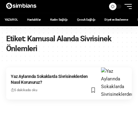
YAZAR OL
Hastalıklar
Kadın Sağlığı
Çocuk Sağlığı
Diyet ve Beslenme
Etiket:
Kamusal Alanda Sivrisinek
Önlemleri
Yaz Aylarında Sokaklarda Sivrisineklerden
Nasıl Korunuruz?
5 dakikada oku