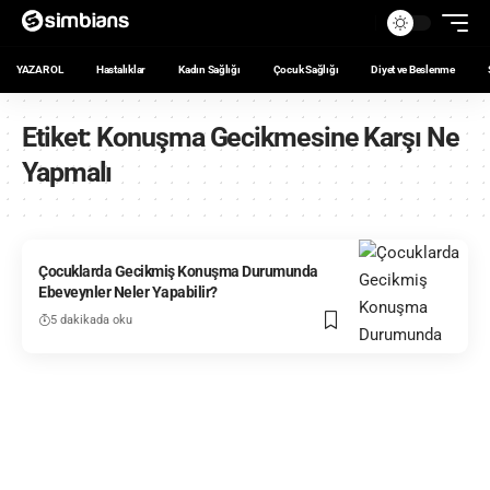
YAZAR OL
Hastalıklar
Kadın Sağlığı
Çocuk Sağlığı
Diyet ve Beslenme
Etiket:
Konuşma Gecikmesine Karşı Ne
Yapmalı
Çocuklarda Gecikmiş Konuşma Durumunda
Ebeveynler Neler Yapabilir?
5 dakikada oku