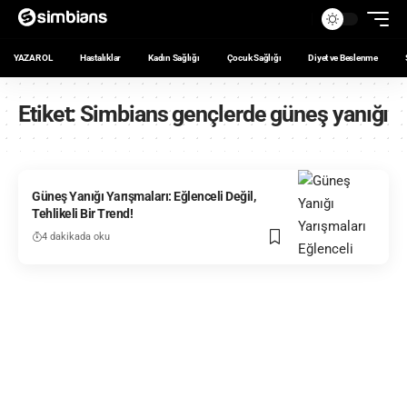
YAZAR OL
Hastalıklar
Kadın Sağlığı
Çocuk Sağlığı
Diyet ve Beslenme
Etiket:
Simbians gençlerde güneş yanığı
Güneş Yanığı Yarışmaları: Eğlenceli Değil,
Tehlikeli Bir Trend!
4 dakikada oku