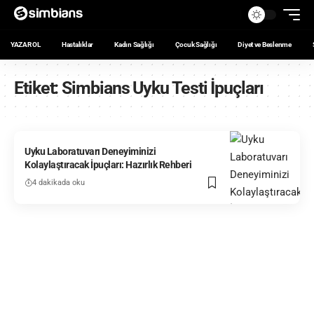
YAZAR OL
Hastalıklar
Kadın Sağlığı
Çocuk Sağlığı
Diyet ve Beslenme
Etiket:
Simbians Uyku Testi İpuçları
Uyku Laboratuvarı Deneyiminizi
Kolaylaştıracak İpuçları: Hazırlık Rehberi
4 dakikada oku