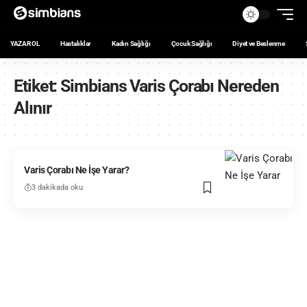
YAZAR OL
Hastalıklar
Kadın Sağlığı
Çocuk Sağlığı
Diyet ve Beslenme
Etiket:
Simbians Varis Çorabı Nereden
Alınır
Varis Çorabı Ne İşe Yarar?
3 dakikada oku