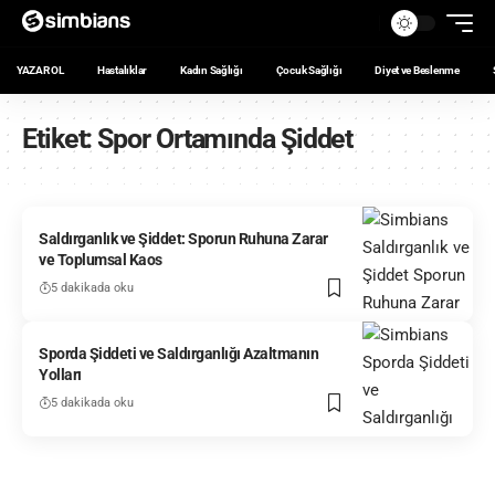
YAZAR OL
Hastalıklar
Kadın Sağlığı
Çocuk Sağlığı
Diyet ve Beslenme
Etiket:
Spor Ortamında Şiddet
Saldırganlık ve Şiddet: Sporun Ruhuna Zarar
ve Toplumsal Kaos
5 dakikada oku
Sporda Şiddeti ve Saldırganlığı Azaltmanın
Yolları
5 dakikada oku