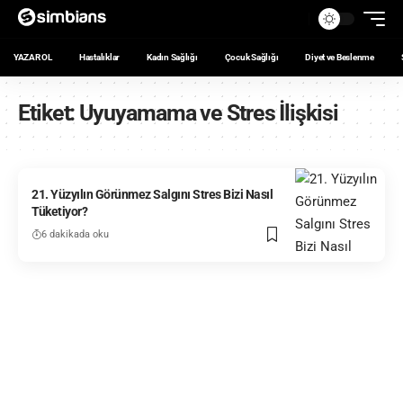
YAZAR OL
Hastalıklar
Kadın Sağlığı
Çocuk Sağlığı
Diyet ve Beslenme
Etiket:
Uyuyamama ve Stres İlişkisi
21. Yüzyılın Görünmez Salgını Stres Bizi Nasıl
Tüketiyor?
6 dakikada oku