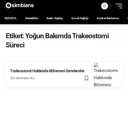
YAZAR OL
Hastalıklar
Kadın Sağlığı
Çocuk Sağlığı
Diyet ve Beslenme
Etiket:
Yoğun Bakımda Trakeostomi
Süreci
Trakeostomi Hakkında Bilinmesi Gerekenler
6 dakikada oku