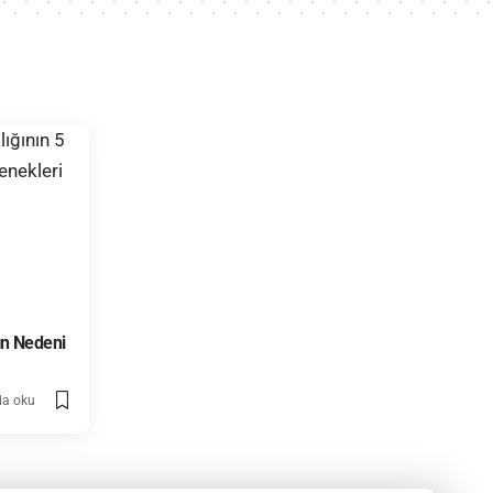
ın Nedeni
da oku