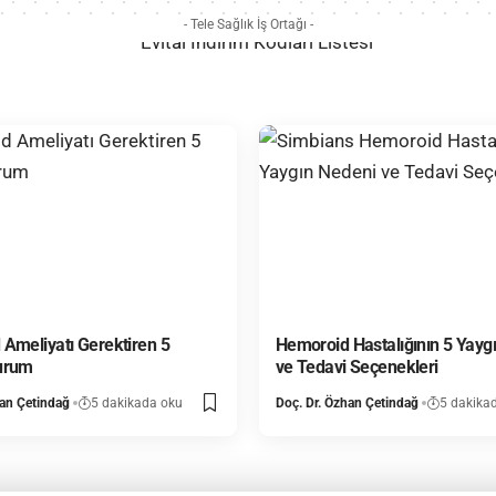
- Tele Sağlık İş Ortağı -
Ameliyatı Gerektiren 5
Hemoroid Hastalığının 5 Yayg
urum
ve Tedavi Seçenekleri
han Çetindağ
5 dakikada oku
Doç. Dr. Özhan Çetindağ
5 dakika