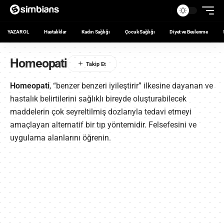
YAZAR OL
Hastalıklar
Kadın Sağlığı
Çocuk Sağlığı
Diyet ve Beslenme
Homeopati
Homeopati
, “benzer benzeri iyileştirir” ilkesine dayanan ve
hastalık belirtilerini sağlıklı bireyde oluşturabilecek
maddelerin çok seyreltilmiş dozlarıyla tedavi etmeyi
amaçlayan alternatif bir tıp yöntemidir. Felsefesini ve
uygulama alanlarını öğrenin.