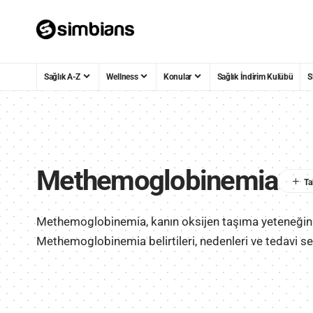
Sağlık A-Z
Wellness
Konular
Sağlık İndirim Kulübü
S
Methemoglobinemia
Methemoglobinemia, kanın oksijen taşıma yeteneğini 
Methemoglobinemia belirtileri, nedenleri ve tedavi s