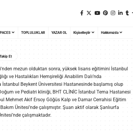
PACES
TOPLULUKLAR
YAZAR OL
Kişiselleştir
Hakkımızda
i'nden mezun olduktan sonra, yüksek lisans eğitimini İstanbul
ığı ve Hastalıkları Hemşireliği Anabilim Dalı’nda
a İstanbul Beykent Üniversitesi Hastanesinde başlamış olup
oğum ve Pediatri kliniği, BHT CLİNİC İstanbul Tema Hastanesi
ul Mehmet Akif Ersoy Göğüs Kalp ve Damar Cerrahisi Eğitim
akım Ünitesi’nde çalışmıştır. Şuan aktif olarak Şanlıurfa
itesi’nde çalışmaktadır.