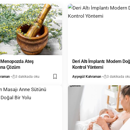
: Menopozda Ateş
Deri Altı İmplantı: Modern D
ına Çözüm
Kontrol Yöntemi
hraman
3 dakikada oku
Ayşegül Kahraman
3 dakikada ok