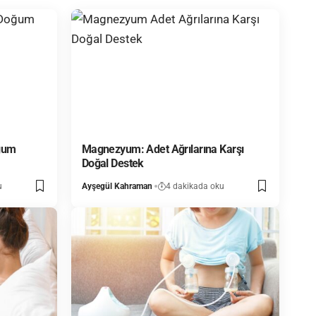
oğum
Magnezyum: Adet Ağrılarına Karşı
Doğal Destek
u
Ayşegül Kahraman
4 dakikada oku