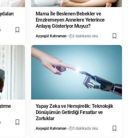
daları
Mama İle Beslenen Bebekler ve
Emziremeyen Annelere Yeterince
Anlayış Gösteriyor Muyuz?
u
Ayşegül Kahraman
3 dakikada oku
mzirme
Yapay Zeka ve Hemşirelik: Teknolojik
Dönüşümün Getirdiği Fırsatlar ve
Zorluklar
u
Ayşegül Kahraman
5 dakikada oku