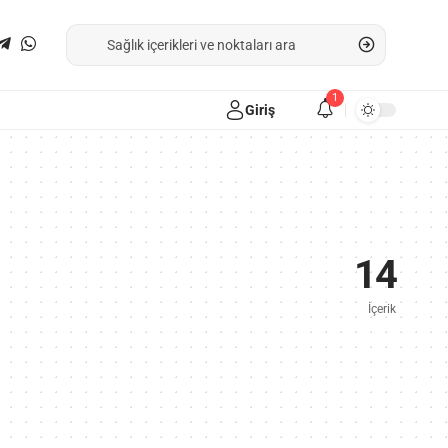
1
Giriş
14
İçerik