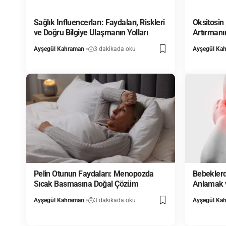
Sağlık Influencerları: Faydaları, Riskleri
Oksitosin
ve Doğru Bilgiye Ulaşmanın Yolları
Artırmanı
Ayşegül Kahraman
3 dakikada oku
Ayşegül Ka
Pelin Otunun Faydaları: Menopozda
Bebeklerde
Sıcak Basmasına Doğal Çözüm
Anlamak 
Ayşegül Kahraman
3 dakikada oku
Ayşegül Ka