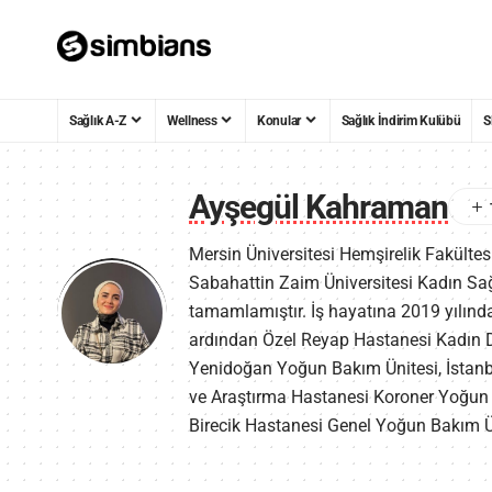
Sağlık A-Z
Wellness
Konular
Sağlık İndirim Kulübü
S
Ayşegül Kahraman
Mersin Üniversitesi Hemşirelik Fakültes
Sabahattin Zaim Üniversitesi Kadın Sağl
tamamlamıştır. İş hayatına 2019 yılınd
ardından Özel Reyap Hastanesi Kadın D
Yenidoğan Yoğun Bakım Ünitesi, İstanb
ve Araştırma Hastanesi Koroner Yoğun B
Birecik Hastanesi Genel Yoğun Bakım Ün