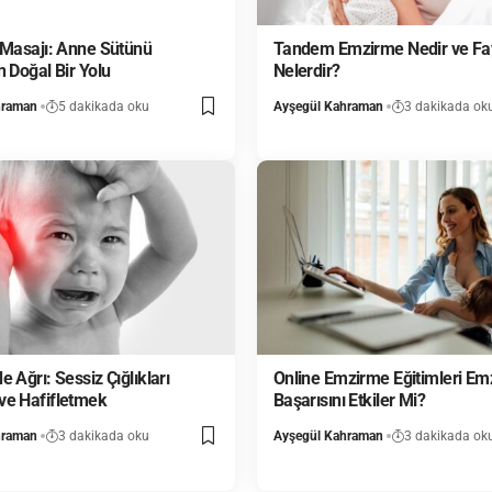
 Masajı: Anne Sütünü
Tandem Emzirme Nedir ve Fay
n Doğal Bir Yolu
Nelerdir?
hraman
5 dakikada oku
Ayşegül Kahraman
3 dakikada ok
 Ağrı: Sessiz Çığlıkları
Online Emzirme Eğitimleri E
ve Hafifletmek
Başarısını Etkiler Mi?
hraman
3 dakikada oku
Ayşegül Kahraman
3 dakikada ok