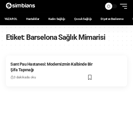
YAZAR OL
Hastalıklar
Kadın Sağlığı
Çocuk Sağlığı
Diyet ve Beslenme
Etiket:
Barselona Sağlık Mimarisi
Sant Pau Hastanesi: Modernizmin Kalbinde Bir
Şifa Tapınağı
3 dakikada oku