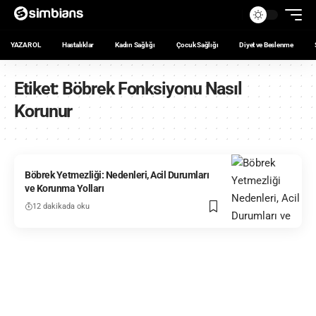
YAZAR OL
Hastalıklar
Kadın Sağlığı
Çocuk Sağlığı
Diyet ve Beslenme
Etiket:
Böbrek Fonksiyonu Nasıl
Korunur
Böbrek Yetmezliği: Nedenleri, Acil Durumları
ve Korunma Yolları
12 dakikada oku