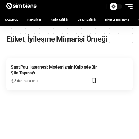
YAZAR OL
Hastalıklar
Kadın Sağlığı
Çocuk Sağlığı
Diyet ve Beslenme
Etiket:
İyileşme Mimarisi Örneği
Sant Pau Hastanesi: Modernizmin Kalbinde Bir
Şifa Tapınağı
3 dakikada oku