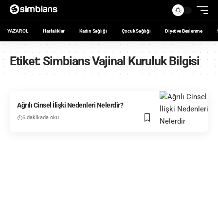
YAZAR OL
Hastalıklar
Kadın Sağlığı
Çocuk Sağlığı
Diyet ve Beslenme
Etiket:
Simbians Vajinal Kuruluk Bilgisi
Ağrılı Cinsel İlişki Nedenleri Nelerdir?
6 dakikada oku