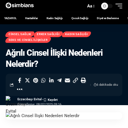
Aa
YAZAR OL
Hastalıklar
Kadın Sağlığı
Çocuk Sağlığı
Diyet ve Beslenme
CINSEL SAĞLIK
ERKEK SAĞLIĞI
KADIN SAĞLIĞI
SEKS VE CINSEL İLIŞKILER
Ağrılı Cinsel İlişki Nedenleri
Nelerdir?
6 dakikada oku
Eczacıbaşı Evital
Güncelleme: 08/07/2025 09:16