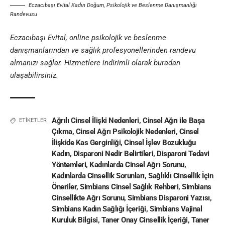
Eczacıbaşı Evital Kadın Doğum, Psikolojik ve Beslenme Danışmanlığı
Randevusu
Eczacıbaşı Evital
, online psikolojik ve beslenme
danışmanlarından ve sağlık profesyonellerinden randevu
almanızı sağlar. Hizmetlere indirimli olarak
buradan
ulaşabilirsiniz.
Ağrılı Cinsel İlişki Nedenleri
,
Cinsel Ağrı ile Başa
ETİKETLER
Çıkma
,
Cinsel Ağrı Psikolojik Nedenleri
,
Cinsel
İlişkide Kas Gerginliği
,
Cinsel İşlev Bozukluğu
Kadın
,
Disparoni Nedir Belirtileri
,
Disparoni Tedavi
Yöntemleri
,
Kadınlarda Cinsel Ağrı Sorunu
,
Kadınlarda Cinsellik Sorunları
,
Sağlıklı Cinsellik İçin
Öneriler
,
Simbians Cinsel Sağlık Rehberi
,
Simbians
Cinsellikte Ağrı Sorunu
,
Simbians Disparoni Yazısı
,
Simbians Kadın Sağlığı İçeriği
,
Simbians Vajinal
Kuruluk Bilgisi
,
Taner Onay Cinsellik İçeriği
,
Taner