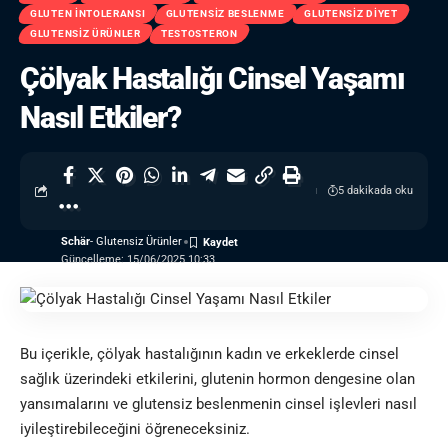
GLUTEN İNTOLERANSI
GLUTENSIZ BESLENME
GLUTENSIZ DIYET
GLUTENSIZ ÜRÜNLER
TESTOSTERON
Çölyak Hastalığı Cinsel Yaşamı
Nasıl Etkiler?
5 dakikada oku
Schär
- Glutensiz Ürünler
Güncelleme: 15/06/2025 10:33
Bu içerikle,
çölyak hastalığı
nın kadın ve erkeklerde
cinsel
sağlık
üzerindeki etkilerini,
gluten
in hormon dengesine olan
yansımalarını ve glutensiz beslenmenin cinsel işlevleri nasıl
iyileştirebileceğini öğreneceksiniz.