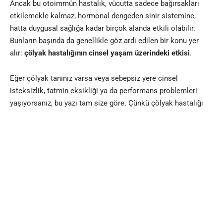
Ancak bu otoimmün hastalık, vücutta sadece bağırsakları
etkilemekle kalmaz; hormonal dengeden sinir sistemine,
hatta duygusal sağlığa kadar birçok alanda etkili olabilir.
Bunların başında da genellikle göz ardı edilen bir konu yer
alır:
çölyak hastalığının cinsel yaşam üzerindeki etkisi
.
Eğer çölyak tanınız varsa veya sebepsiz yere cinsel
isteksizlik, tatmin eksikliği ya da performans problemleri
yaşıyorsanız, bu yazı tam size göre. Çünkü çölyak hastalığı
sadece ne yediğinizle değil, nasıl hissettiğinizle de ilgilidir.
Çölyak Hastalığı Nedir ve Vücutta Ne Gibi Etkilere Yol Açar?
Çölyak hastalığı, gluten adlı proteine karşı bağışıklık
sisteminin aşırı tepki verdiği bir hastalıktır. Gluten; buğday,
arpa ve çavdarda bulunur. Gluten tüketildiğinde bağışıklık
sistemi ince bağırsaklardaki hücrelere saldırarak emilim
yüzeyini bozar. Bunun sonucu olarak, vücut hayati vitamin ve