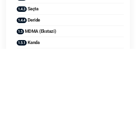
Saçta
Deride
MDMA (Ekstazi)
Kanda
İdrarda
Saçta
Deride
Eroin ve Diğer Opiatlar (Morfin, Kodein)
Kanda
İdrarda
Saçta
Deride