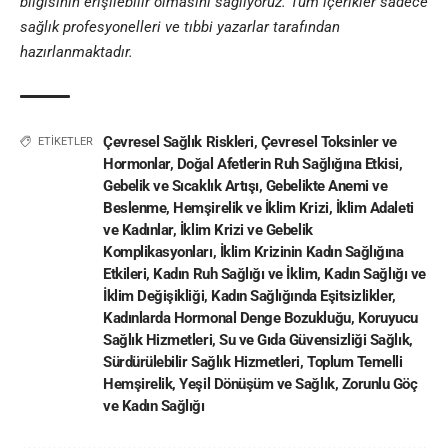
bilgisinin erişilebilir olmasını sağlıyoruz. Tüm içerikler sadece
sağlık profesyonelleri ve
tıbbi yazar
lar tarafından
hazırlanmaktadır
.
Çevresel Sağlık Riskleri
,
Çevresel Toksinler ve
ETİKETLER
Hormonlar
,
Doğal Afetlerin Ruh Sağlığına Etkisi
,
Gebelik ve Sıcaklık Artışı
,
Gebelikte Anemi ve
Beslenme
,
Hemşirelik ve İklim Krizi
,
İklim Adaleti
ve Kadınlar
,
İklim Krizi ve Gebelik
Komplikasyonları
,
İklim Krizinin Kadın Sağlığına
Etkileri
,
Kadın Ruh Sağlığı ve İklim
,
Kadın Sağlığı ve
İklim Değişikliği
,
Kadın Sağlığında Eşitsizlikler
,
Kadınlarda Hormonal Denge Bozukluğu
,
Koruyucu
Sağlık Hizmetleri
,
Su ve Gıda Güvensizliği Sağlık
,
Sürdürülebilir Sağlık Hizmetleri
,
Toplum Temelli
Hemşirelik
,
Yeşil Dönüşüm ve Sağlık
,
Zorunlu Göç
ve Kadın Sağlığı