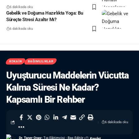
6 dakikada oku
Gebelik ve Doğuma Hazırlıkta Yoga: Bu
Süreçte Stresi Azaltır Mı?
6 dakikada oku
KOKAIN
BAĞIMLILIKLAR
Uyuşturucu Maddelerin Vücutta
Kalma Süresi Ne Kadar?
Kapsamlı Bir Rehber
6 dakikada oku
Dr. Taner Onay
- Tıp Eğitimcisi - Baş Editör