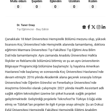
Mutlu oldum
Şaşırdım
Eğlendim
Üzüldüm
Kızdım
0
0
0
0
0
Dr. Taner Onay
Tıp Eğitimcisi - Baş Editör
Çanakkale 18 Mart Üniversitesi Hemşirelik Bölümü mezunu olup, yüksek
lisansını Koç Üniversitesi’nde Hemşirelik alanında tamamlamış, doktora
eğitimini Marmara Üniversitesi Tıp Fakültesi Tıp Eğitimi Ana Bilim
Dalı'nda tamamlamıştır. Aynı zamanda Anadolu Üniversitesi Halkla
İlişkiler ve Reklamcılık bölümünü bitirmiş ve şu an aynı üniversitenin
Bilgisayar Programcılığı bölümüne başlamıştır. İş hayatına Amerikan
Hastanesi’nde başlamış ve sonrasında Koç Üniversitesi Hastanesi’nde
devam etmiştir. 2016 yılında Akademik alana geçerek sırasıyla İstinye
Üniversitesi’nde Öğretim Görevlisi ve Fenerbahçe Üniversitesi’nde
Araştırma Görevlisi olarak çalışmıştır. 2021 yılında Health Assistant adlı
sağlık eğitim teknolojileri üzerine bir şirket kurarak sağlık projeleri
geliştirmektedir. Geliştirdiği projelerle Teknofest’te Türkiye 3.lüğü elde
elmiş ve Tübitak’tan projeleri ile ilgili 4 proje onayı almıştır. Şu an Dokuz
Eylül Üniversitesi Hemşirelik Fakültesi Hemşirelik Eğitimi Anabilim