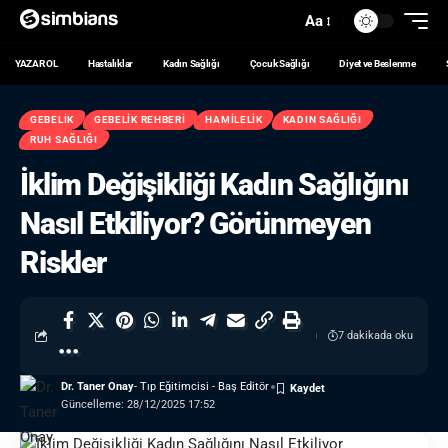
Aa
YAZAR OL
Hastalıklar
Kadın Sağlığı
Çocuk Sağlığı
Diyet ve Beslenme
GEBELIK
GEBELIK REHBERI
HAMILELIK
KADIN SAĞLIĞI
RUH SAĞLIĞI
İklim Değişikliği Kadın Sağlığını
Nasıl Etkiliyor? Görünmeyen
Riskler
7 dakikada oku
Dr. Taner Onay
- Tıp Eğitimcisi - Baş Editör
Güncelleme: 28/12/2025 17:52