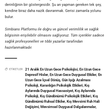
derinliğinin bir göstergesidir. Şu an yapman gereken tek şey,
kendine biraz daha nazik davranmak. Gerisi zamanla yolunu
bulur.
Simbians
Platformu ile doğru ve güncel verimlilik ve sağlık
bilgisinin erişilebilir olmasını sağlıyoruz. Tüm içerikler sadece
sağlık profesyonelleri ve
tıbbi yazar
lar tarafından
hazırlanmaktadır
.
21 Aralık En Uzun Gece Psikolojisi
,
En Uzun Gece
ETİKETLER
Depresif Hisler
,
En Uzun Gece Duygusal Etkiler
,
En
Uzun Gece İçsel Dönüş
,
Gün Işığı Azalması
Psikoloji
,
Karanlığın Psikolojik Etkileri
,
Kış
Aylarında Duygusal Hassasiyet
,
Kış Aylarında
Psikoloji
,
Kış Gündönümü Psikolojik Etkileri
,
Kış
Gündönümü Ruhsal Etkiler
,
Kış Mevsimi Ruh Hali
Değişimi
,
Mevsimsel Duygusal Dalgalanmalar
,