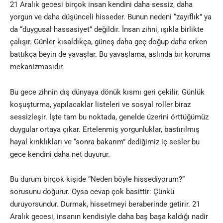
21 Aralık gecesi birçok insan kendini daha sessiz, daha
yorgun ve daha düşünceli hisseder. Bunun nedeni “zayıflık” ya
da “duygusal hassasiyet” değildir. İnsan zihni, ışıkla birlikte
çalışır. Günler kısaldıkça, güneş daha geç doğup daha erken
battıkça beyin de yavaşlar. Bu yavaşlama, aslında bir koruma
mekanizmasıdır.
Bu gece zihnin dış dünyaya dönük kısmı geri çekilir. Günlük
koşuşturma, yapılacaklar listeleri ve sosyal roller biraz
sessizleşir. İşte tam bu noktada, genelde üzerini örttüğümüz
duygular ortaya çıkar. Ertelenmiş yorgunluklar, bastırılmış
hayal kırıklıkları ve “sonra bakarım” dediğimiz iç sesler bu
gece kendini daha net duyurur.
Bu durum birçok kişide “Neden böyle hissediyorum?”
sorusunu doğurur. Oysa cevap çok basittir: Çünkü
duruyorsundur. Durmak, hissetmeyi beraberinde getirir. 21
Aralık gecesi, insanın kendisiyle daha baş başa kaldığı nadir