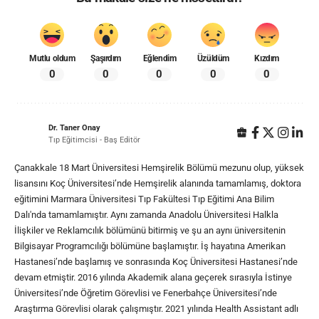
Mutlu oldum
Şaşırdım
Eğlendim
Üzüldüm
Kızdım
0
0
0
0
0
Dr. Taner Onay
Tıp Eğitimcisi - Baş Editör
Çanakkale 18 Mart Üniversitesi Hemşirelik Bölümü mezunu olup, yüksek
lisansını Koç Üniversitesi’nde Hemşirelik alanında tamamlamış, doktora
eğitimini Marmara Üniversitesi Tıp Fakültesi Tıp Eğitimi Ana Bilim
Dalı'nda tamamlamıştır. Aynı zamanda Anadolu Üniversitesi Halkla
İlişkiler ve Reklamcılık bölümünü bitirmiş ve şu an aynı üniversitenin
Bilgisayar Programcılığı bölümüne başlamıştır. İş hayatına Amerikan
Hastanesi’nde başlamış ve sonrasında Koç Üniversitesi Hastanesi’nde
devam etmiştir. 2016 yılında Akademik alana geçerek sırasıyla İstinye
Üniversitesi’nde Öğretim Görevlisi ve Fenerbahçe Üniversitesi’nde
Araştırma Görevlisi olarak çalışmıştır. 2021 yılında Health Assistant adlı