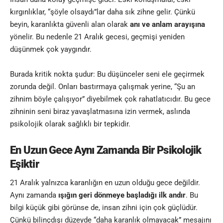
kırgınlıklar, “şöyle olsaydı”lar daha sık zihne gelir. Çünkü
beyin, karanlıkta güvenli alan olarak
anı ve anlam arayışına
yönelir. Bu nedenle 21 Aralık gecesi, geçmişi yeniden
düşünmek çok yaygındır.
Burada kritik nokta şudur: Bu düşünceler seni ele geçirmek
zorunda değil. Onları bastırmaya çalışmak yerine, “Şu an
zihnim böyle çalışıyor” diyebilmek çok rahatlatıcıdır. Bu gece
zihninin seni biraz yavaşlatmasına izin vermek, aslında
psikolojik olarak sağlıklı bir tepkidir.
En Uzun Gece Aynı Zamanda Bir Psikolojik
Eşiktir
21 Aralık yalnızca karanlığın en uzun olduğu gece değildir.
Aynı zamanda
ışığın geri dönmeye başladığı ilk andır
. Bu
bilgi küçük gibi görünse de, insan zihni için çok güçlüdür.
Çünkü bilinçdışı düzeyde “daha karanlık olmayacak” mesajını