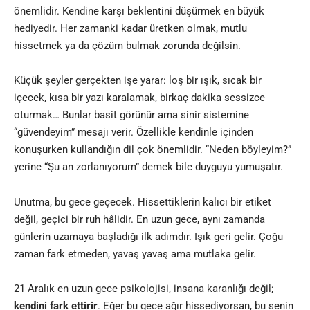
önemlidir. Kendine karşı beklentini düşürmek en büyük
hediyedir. Her zamanki kadar üretken olmak, mutlu
hissetmek ya da çözüm bulmak zorunda değilsin.
Küçük şeyler gerçekten işe yarar: loş bir ışık, sıcak bir
içecek, kısa bir yazı karalamak, birkaç dakika sessizce
oturmak… Bunlar basit görünür ama sinir sistemine
“güvendeyim” mesajı verir. Özellikle kendinle içinden
konuşurken kullandığın dil çok önemlidir. “Neden böyleyim?”
yerine “Şu an zorlanıyorum” demek bile duyguyu yumuşatır.
Unutma, bu gece geçecek. Hissettiklerin kalıcı bir etiket
değil, geçici bir ruh hâlidir. En uzun gece, aynı zamanda
günlerin uzamaya başladığı ilk adımdır. Işık geri gelir. Çoğu
zaman fark etmeden, yavaş yavaş ama mutlaka gelir.
21 Aralık en uzun gece psikolojisi, insana karanlığı değil;
kendini fark ettirir
. Eğer bu gece ağır hissediyorsan, bu senin