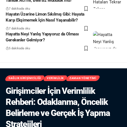
Tanıdık Acı mı, Belirsiz Mutluluk mu?
7 dakikada oku
Hayatın Üzerine Limon Sıkılmış Gibi: Hayata
Karşı Ekşimemek İçin Nasıl Yaşanabilir?
7 dakikada oku
Hayatta Neyi Yanlış Yapıyoruz da Olması
Gerekenler Gelmiyor?
5 dakikada oku
SAĞLIK GIRIŞIMCILIĞI
VERIMLILIK
ZAMAN YÖNETIMI
Girişimciler İçin Verimlilik
Rehberi: Odaklanma, Öncelik
Belirleme ve Gerçek İş Yapma
Stratejileri