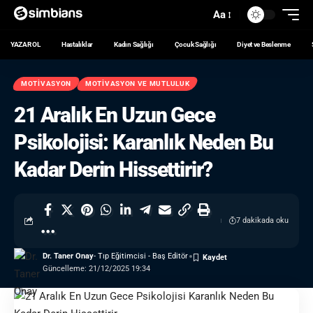
Aa
YAZAR OL
Hastalıklar
Kadın Sağlığı
Çocuk Sağlığı
Diyet ve Beslenme
MOTIVASYON
MOTIVASYON VE MUTLULUK
21 Aralık En Uzun Gece
Psikolojisi: Karanlık Neden Bu
Kadar Derin Hissettirir?
7 dakikada oku
Dr. Taner Onay
- Tıp Eğitimcisi - Baş Editör
Güncelleme: 21/12/2025 19:34