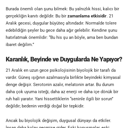
Burada önemli olan şunu bilmek: Bu yalnızlık hissi, kalıcı bir
gerçekliğin kanıtı değildir. Bu bir
zamanlama etkisidir
. 21
Aralık gecesi, duygular büyüteç altındadır. Normalde tolere
edebildiğin şeyler bu gece daha ağır gelebilir. Kendine şunu
hatırlatmak önemlidir: “Bu his şu an böyle, ama ben bundan
ibaret değilim.”
Karanlık, Beyinde ve Duygularda Ne Yapıyor?
21 Aralık en uzun gece psikolojisinin biyolojik bir tarafı da
vardır. Güneş ışığının azalmasıyla birlikte beyindeki kimyasal
denge değişir. Serotonin azalır, melatonin artar. Bu durum
daha çok uyuma isteği, daha az enerji ve daha içe dönük bir
ruh hali yaratır. Yani hissettiklerin “seninle ilgili bir sorun”
değildir; bedenin verdiği doğal bir tepkidir.
Ancak bu biyolojik değişim, duygusal dünyayı da etkiler.
İnsan daha kolay geçmişe gider. Eski konuşmalar, eski