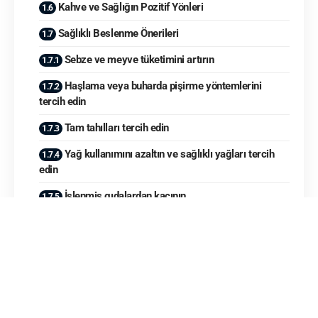
Kahve ve Sağlığın Pozitif Yönleri
Sağlıklı Beslenme Önerileri
Sebze ve meyve tüketimini artırın
Haşlama veya buharda pişirme yöntemlerini
tercih edin
Tam tahılları tercih edin
Yağ kullanımını azaltın ve sağlıklı yağları tercih
edin
İşlenmiş gıdalardan kaçının
Kahve, milyonlarca insanın günlük hayatının vazgeçilmez bir
parçasıdır. Sabahları enerji toplamak, arkadaşlarla sohbet
etmek veya sadece keyifli bir an yaşamak için tüketilen
kahve, kültürler arasında farklılık gösterse de her yerde
popüler bir içecektir. Ancak, kahve hazırlama sürecinde