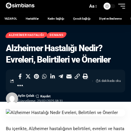
Aa
YAZAR OL
Hastalıklar
Kadın Sağlığı
Çocuk Sağlığı
Diyet ve Beslenme
ALZHEIMER HASTALIĞI
DEMANS
Alzheimer Hastalığı Nedir?
Evreleri, Belirtileri ve Öneriler
6 dakikada oku
Aylin Çolak
Güncelleme: 23/02/2025 08:31
Bu içerikte,
Alzheimer hastalığı
nın belirtileri, evreleri ve hasta