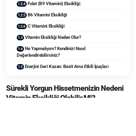
Folat (B9 Vitamini) Eksikliği
B6 Vitamini Eksikliği
C Vitamini Eksikliği
Vitamin Eksikliği Neden Olur?
Ne Yapmalıyım? Kendinizi Nasıl
Değerlendirebilirsiniz?
Enerjini Geri Kazan: Basit Ama Etkili İpuçları
Sürekli Yorgun Hissetmenizin Nedeni
Vitamin Eksikliği Olabilir Mi?
Gün boyu bitkin mi hissediyorsunuz?
Sabahları alarm çaldığında kalkmakta zorlanıyor, kahve
içmeden kendinize gelemiyor musunuz?