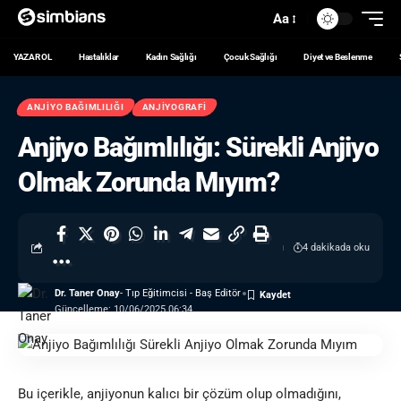
Aa
YAZAR OL
Hastalıklar
Kadın Sağlığı
Çocuk Sağlığı
Diyet ve Beslenme
ANJIYO BAĞIMLILIĞI
ANJIYOGRAFI
Anjiyo Bağımlılığı: Sürekli Anjiyo
Olmak Zorunda Mıyım?
4 dakikada oku
Dr. Taner Onay
- Tıp Eğitimcisi - Baş Editör
Güncelleme: 10/06/2025 06:34
Bu içerikle, anjiyonun kalıcı bir çözüm olup olmadığını,