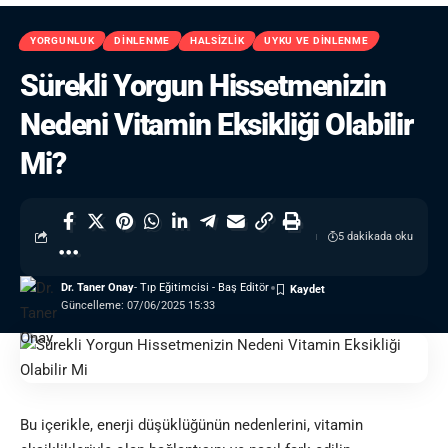
YORGUNLUK
DINLENME
HALSIZLIK
UYKU VE DINLENME
Sürekli Yorgun Hissetmenizin
Nedeni Vitamin Eksikliği Olabilir
Mi?
5 dakikada oku
Dr. Taner Onay
- Tıp Eğitimcisi - Baş Editör
Güncelleme: 07/06/2025 15:33
Bu içerikle, enerji düşüklüğünün nedenlerini, vitamin