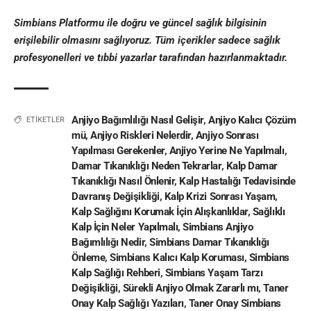
Simbians
Platformu ile doğru ve güncel sağlık bilgisinin
erişilebilir olmasını sağlıyoruz. Tüm içerikler sadece sağlık
profesyonelleri ve
tıbbi yazar
lar tarafından hazırlanmaktadır
.
Anjiyo Bağımlılığı Nasıl Gelişir
,
Anjiyo Kalıcı Çözüm
ETİKETLER
mü
,
Anjiyo Riskleri Nelerdir
,
Anjiyo Sonrası
Yapılması Gerekenler
,
Anjiyo Yerine Ne Yapılmalı
,
Damar Tıkanıklığı Neden Tekrarlar
,
Kalp Damar
Tıkanıklığı Nasıl Önlenir
,
Kalp Hastalığı Tedavisinde
Davranış Değişikliği
,
Kalp Krizi Sonrası Yaşam
,
Kalp Sağlığını Korumak İçin Alışkanlıklar
,
Sağlıklı
Kalp İçin Neler Yapılmalı
,
Simbians Anjiyo
Bağımlılığı Nedir
,
Simbians Damar Tıkanıklığı
Önleme
,
Simbians Kalıcı Kalp Koruması
,
Simbians
Kalp Sağlığı Rehberi
,
Simbians Yaşam Tarzı
Değişikliği
,
Sürekli Anjiyo Olmak Zararlı mı
,
Taner
Onay Kalp Sağlığı Yazıları
,
Taner Onay Simbians