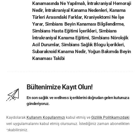
Kanamasında Ne Yapılmalı
,
İntrakraniyal Hemoraji
Nedir
,
İntrakraniyal Kanama Nedenleri
,
Kanama
Türleri Arasındaki Farklar
,
Kraniyektomi Ne İşe
Yarar
,
Simbians Beyin Kanaması Bilgilendirme
,
Simbians Hasta Eğitimi İçerikleri
,
Simbians
İntrakraniyal Kanama Eğitimi
,
Simbians Nörolojik
Acil Durumlar
,
Simbians Sağlık Blogu İçerikleri
,
Subaraknoid Kanama Nedir
,
Yoğun Bakımda Beyin
Kanaması Takibi
Bültenimize Kayıt Olun!
En son sağlık ve wellness içeriklerini doğrudan gelen kutunuza
gönderiyoruz.
Kaydolarak
Kullanım Koşullarımızı
kabul etmiş ve
Gizlilik Politikamızdaki
veri uygulamalarını kabul etmiş olursunuz. İstediğiniz zaman abonelikten
çıkabilirsiniz.