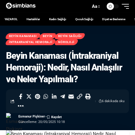
Aa
YAZAR OL
Hastalıklar
Kadın Sağlığı
Çocuk Sağlığı
Diyet ve Beslenme
BEYIN KANAMASI
BEYIN
BEYIN SAĞLIĞI
İNTRAKRANIYAL HEMORAJI
NÖROLOJI
Beyin Kanaması (İntrakraniyal
Hemoraji): Nedir, Nasıl Anlaşılır
ve Neler Yapılmalı?
6 dakikada oku
Esmanur Pişkiner
Güncelleme: 20/05/2025 10:18