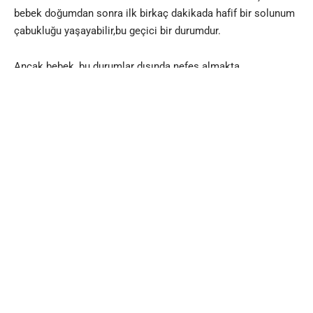
bebek doğumdan sonra ilk birkaç dakikada hafif bir solunum
çabukluğu yaşayabilir,bu geçici bir durumdur.
Ancak bebek, bu durumlar dışında nefes almakta
zorlanıyorsa, inleme sesleri çıkarıyorsa ya da göğsü içeri
çekiliyorsa bu, solunum yollarında bir tıkanıklık ya da
hastalık belirtisi olabilir. Ayrıca, bebekte morarma (özellikle
dudak ve ağız çevresinde) görüldüğünde, acil sağlık
profesyonellerine başvurulması gerekir.
Yüksek Ateş veya Vücut Isısında Düşüklük
Yenidoğanlarda vücut ısısının aşırı yüksek olması (38°C’nin
üzerinde) veya düşük olması (36°C’nin altında) ciddi bir
problemlemin tetikleyicisi olabilir. Yüksek ateş, bir
enfeksiyonun belirtisi olabilirken, düşük vücut ısısı
hipotermiye (vücut ısısının aşırı düşmesi) yol açarak bebek
için tehlikeli olabilir. Her iki durumda da bebeğin acil olarak