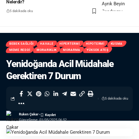
Nelerdir?
5 dakikada oku
BEBEK SAĞLIĞI
HAVALE
HIPERTERMI
HIPOTERMI
KUSMA
MEME REDDI
MORARIKLIK
MORARMA
YÜKSEK ATEŞ
Yenidoğanda Acil Müdahale
Gerektiren 7 Durum
5 dakikada oku
Ruken Çakar
Güncelleme: 01/05/2025 06:52