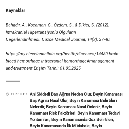
Kaynaklar
Bahadır, A., Kocaman, G., Özdem, Ş., & Dikici, S. (2012).
İntrakranial Hipertansiyonlu Olguların
Değerlendirilmesi. Duzce Medical Journal, 14(2), 37-40.
https://my.clevelandclinic.org/health/diseases/14480-brain-
bleed-hemorrhage-intracranial-hemorrhage#management-
and-treatment Erişim Tarihi: 01.05.2025
Ani Şiddetli Baş Ağrısı Neden Olur
,
Beyin Kanaması
ETİKETLER
Baş Ağrısı Nasıl Olur
,
Beyin Kanaması Belirtileri
Nelerdir
,
Beyin Kanaması Nasıl Önlenir
,
Beyin
Kanaması Risk Faktörleri
,
Beyin Kanaması Tedavi
Yöntemleri
,
Beyin Kanamasında Göz Belirtileri
,
Beyin Kanamasında İlk Müdahale
,
Beyin