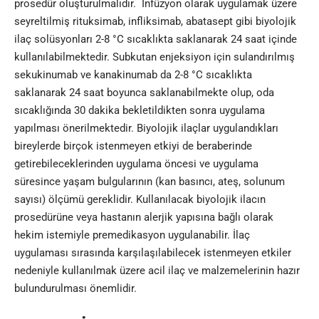
prosedür oluşturulmalıdır. İnfüzyon olarak uygulamak üzere
seyreltilmiş rituksimab, infliksimab, abatasept gibi biyolojik
ilaç solüsyonları 2-8 °C sıcaklıkta saklanarak 24 saat içinde
kullanılabilmektedir. Subkutan enjeksiyon için sulandırılmış
sekukinumab ve kanakinumab da 2-8 °C sıcaklıkta
saklanarak 24 saat boyunca saklanabilmekte olup, oda
sıcaklığında 30 dakika bekletildikten sonra uygulama
yapılması önerilmektedir. Biyolojik ilaçlar uygulandıkları
bireylerde birçok istenmeyen etkiyi de beraberinde
getirebileceklerinden uygulama öncesi ve uygulama
süresince yaşam bulgularının (kan basıncı, ateş, solunum
sayısı) ölçümü gereklidir. Kullanılacak biyolojik ilacın
prosedürüne veya hastanın alerjik yapısına bağlı olarak
hekim istemiyle premedikasyon uygulanabilir. İlaç
uygulaması sırasında karşılaşılabilecek istenmeyen etkiler
nedeniyle kullanılmak üzere acil ilaç ve malzemelerinin hazır
bulundurulması önemlidir.