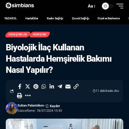
Aa
YAZAR OL
Hastalıklar
Kadın Sağlığı
Çocuk Sağlığı
Diyet ve Beslenme
HEMŞIRELIK
HEMŞIRE
Biyolojik İlaç Kullanan
Hastalarda Hemşirelik Bakımı
Nasıl Yapılır?
11 dakikada oku
Sultan Palantöken
Güncelleme: 18/07/2024 15:43