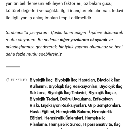
yanıtın belirlemesini etkileyen faktörleri, öz bakım gücü,
kültürel değerleri ve sağlıkla ilgili inançları ele alınmalı, tedavi
ile ilgili yanlış anlaşılmaları tespit edilmelidir.
Simbians’ta yazıyorum. Çünkü tanımadığım kişilere dokunarak
mutlu oluyorum. Bu nedenle
diğer yazılarımı okuyarak
ve
arkadaşlarınıza göndererek, bir iyilik yapmış olursunuz ve beni
daha fazla mutlu edebilirsiniz.
Biyolojik İlaç
,
Biyolojik İlaç Hastaları
,
Biyolojik İlaç
ETİKETLER
Kullanımı
,
Biyolojik İlaç Reaksiyonları
,
Biyolojik İlaç
Saklama
,
Biyolojik İlaç Tedavisi
,
Biyolojik İlaçlar
,
Biyolojik Tedavi
,
Doğru Uygulama
,
Enfeksiyon
Riski
,
Enjeksiyon Reaksiyonları
,
Grip Semptomları
,
Hasta Eğitimi
,
Hemşirelik Bakımı
,
Hemşirelik
Eğitimi
,
Hemşirelik Önlemleri
,
Hemşirelik
Planlama
,
Hemşirelik Süreci
,
Hipersensitivite
,
İlaç