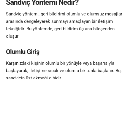
Sandviç Yöntemi Nedir?
Sandviç yöntemi, geri bildirimi olumlu ve olumsuz mesajlar
arasında dengeleyerek sunmayı amaçlayan bir iletişim
tekniğidir. Bu yöntemde, geri bildirim üç ana bileşenden
oluşur:
Olumlu Giriş
Karşınızdaki kişinin olumlu bir yönüyle veya başarısıyla
başlayarak, iletişime sıcak ve olumlu bir tonla başlanır. Bu,
sandviçin üst ekmeği gibidir.
Olumsuz Geri Bildirim
Daha sonra, eleştirmek veya düzeltmek istediğiniz noktayı
net ve doğrudan bir şekilde ifade edersiniz. Bu, sandviçin
içindeki et kısmıdır.