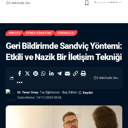
6 dakikada oku
SPACES
STRES YÖNETIMI
VERIMLILIK
Geri Bildirimde Sandviç Yöntemi:
Etkili ve Nazik Bir İletişim Tekniği
5 dakikada oku
Dr. Taner Onay
- Tıp Eğitimcisi - Baş Editör
Güncelleme: 14/11/2024 08:06