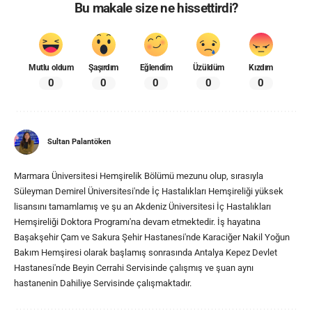
Bu makale size ne hissettirdi?
Mutlu oldum
Şaşırdım
Eğlendim
Üzüldüm
Kızdım
0
0
0
0
0
Sultan Palantöken
Marmara Üniversitesi Hemşirelik Bölümü mezunu olup, sırasıyla
Süleyman Demirel Üniversitesi'nde İç Hastalıkları Hemşireliği yüksek
lisansını tamamlamış ve şu an Akdeniz Üniversitesi İç Hastalıkları
Hemşireliği Doktora Programı'na devam etmektedir. İş hayatına
Başakşehir Çam ve Sakura Şehir Hastanesi'nde Karaciğer Nakil Yoğun
Bakım Hemşiresi olarak başlamış sonrasında Antalya Kepez Devlet
Hastanesi'nde Beyin Cerrahi Servisinde çalışmış ve şuan aynı
hastanenin Dahiliye Servisinde çalışmaktadır.