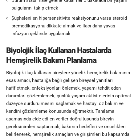
Durum stabil hale gelene kadar her 5 dakikada bir yaşam
bulgularını takip etmek
Şüphelenilen hipersensitivite reaksiyonunu varsa steroid
premedikasyonu dikkate almak ve ilacı daha yavaş
infüzyon şeklinde uygulamak
Biyolojik İlaç Kullanan Hastalarda
Hemşirelik Bakımı Planlama
Biyolojik ilaç kullanan bireylere yönelik hemşirelik bakımının
esas amacı, hastalığa bağlı gelişen bireysel yanıtları
hafifletmek, enfeksiyonları önlemek, yaşamı tehdit eden
durumları gözlemlemek, günlük yaşam aktivitelerinin optimal
düzeyde sürdürülmesini sağlamak ve hastayı öz bakım ve
kendini gözlemleme konusunda eğitmektir. Tanılama
aşamasında elde edilen veriler doğrultusunda bireyin
gereksinimleri saptanmalı, bakımın hedefleri ve öncelikleri
belirlenerek, hemşirelik amaçları ve girişimleri bu kapsamda