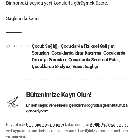
Bir sonraki sayıda yeni konularla görüşmek üzere.
Sağlıcakla kalın.
Çocuk Sağlığı
,
Çocuklarda Fiziksel Gelişim
ETİKETLER
Sorunları
,
Çocuklarda İdrar Kaçırma
,
Çocuklarda
Omurga Sorunları
,
Çocuklarda Serebral Palsi
,
Çocuklarda Skolyoz
,
Vücut Sağlığı
Bültenimize Kayıt Olun!
En son sağlık ve wellness içeriklerini doğrudan gelen kutunuza
gönderiyoruz.
Kaydolarak
Kullanım Koşullarımızı
kabul etmiş ve
Gizlilik Politikamızdaki
veri uygulamalarını kabul etmiş olursunuz. İstediğiniz zaman abonelikten
çıkabilirsiniz.