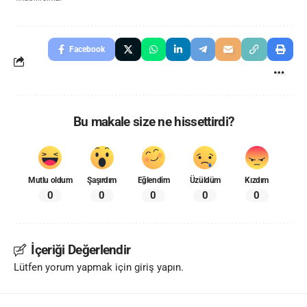
Facebook
Bu makale size ne hissettirdi?
Mutlu oldum
Şaşırdım
Eğlendim
Üzüldüm
Kızdım
0
0
0
0
0
İçeriği Değerlendir
Lütfen yorum yapmak için giriş yapın.