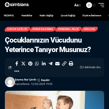
Aa
YAZAR OL
Hastalıklar
Kadın Sağlığı
Çocuk Sağlığı
Diyet ve Beslenme
ÇOCUK SAĞLIĞI
İDRAR KAÇIRMA
SEREBRAL PALSI
SKOLYOZ
Çocuklarınızın Vücudunu
Yeterince Tanıyor Musunuz?
3 dakikada oku
Şeyma Nur Çevik
Güncelleme: 12/02/2024 19:03